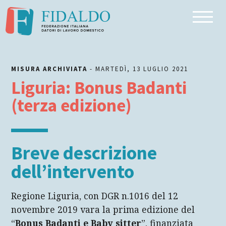
Inizio dell'articolo
Breve descrizione dell’intervento
Riferimento normativo
MISURA ARCHIVIATA
- MARTEDÌ, 13 LUGLIO 2021
Beneficiari
Liguria: Bonus Badanti
Numero dei beneficiari
(terza edizione)
Entità della prestazione
Condizionalità (o requisiti di accesso)
Breve descrizione
Priorità di accesso
dell’intervento
Dove/come fare la domanda
Regione Liguria, con DGR n.1016 del 12
Durata
novembre 2019 vara la prima edizione del
Canale di finanziamento
“
Bonus Badanti e Baby sitter
”, finanziata