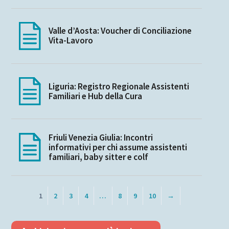
Valle d’Aosta: Voucher di Conciliazione
Vita-Lavoro
Liguria: Registro Regionale Assistenti
Familiari e Hub della Cura
Friuli Venezia Giulia: Incontri
informativi per chi assume assistenti
familiari, baby sitter e colf
1
2
3
4
…
8
9
10
→