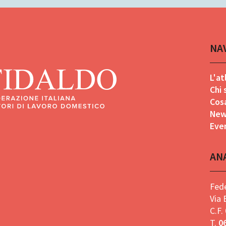
NA
L'at
Chi
Cos
New
Eve
AN
Fede
Via
C.F
T.
0