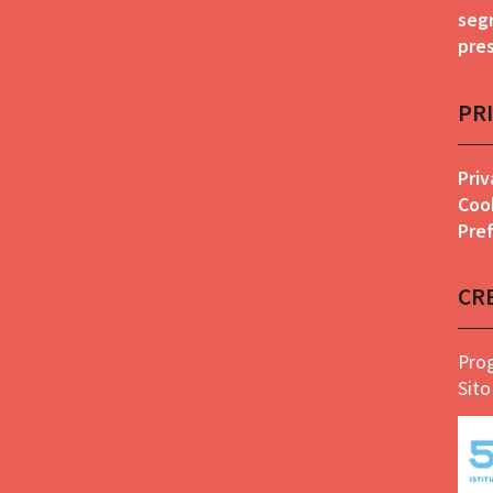
seg
pre
PR
Priv
Coo
Pref
CR
Prog
Sito