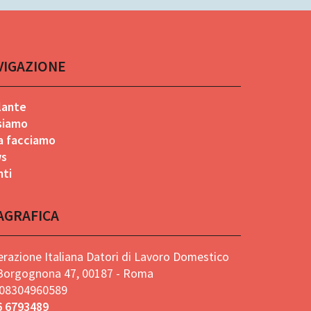
VIGAZIONE
lante
 siamo
a facciamo
s
nti
AGRAFICA
razione Italiana Datori di Lavoro Domestico
 Borgognona 47, 00187 - Roma
. 08304960589
6 6793489