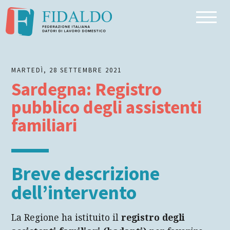
Inizio dell'articolo
Breve descrizione dell’intervento
Riferimenti normativi
MARTEDÌ, 28 SETTEMBRE 2021
Beneficiari
Sardegna: Registro
Numero dei beneficiari
pubblico degli assistenti
Entità dell'intervento
familiari
Condizionalità
Dove / come fare domanda
Breve descrizione
Durata
dell’intervento
Modalità di rinnovo
La Regione ha istituito il
registro degli
Canale di finanziamento