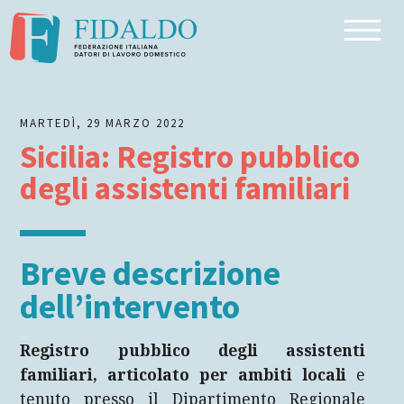
Inizio dell'articolo
Breve descrizione dell’intervento
Riferimento normativo
MARTEDÌ, 29 MARZO 2022
Beneficiari
Sicilia: Registro pubblico
Requisiti di accesso
degli assistenti familiari
Dove/come fare la domanda
Note
Breve descrizione
dell’intervento
Registro pubblico degli assistenti
familiari, articolato per ambiti locali
e
tenuto presso il Dipartimento Regionale