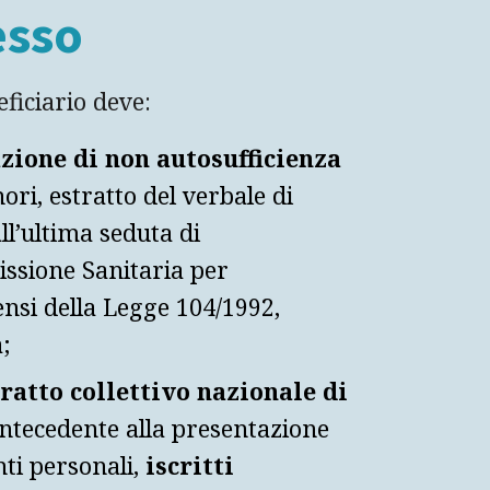
esso
eficiario deve:
azione di non autosufficienza
nori, estratto del verbale di
ll’ultima seduta di
ssione Sanitaria per
ensi della Legge 104/1992,
à;
ratto collettivo nazionale di
antecedente alla presentazione
ti personali,
iscritti