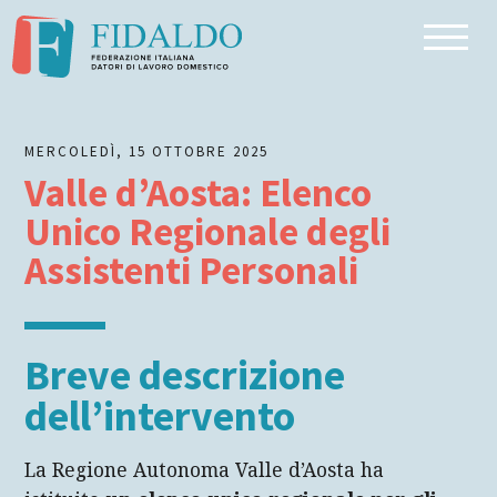
Inizio dell'articolo
Breve descrizione dell’intervento
Riferimento normativo
MERCOLEDÌ, 15 OTTOBRE 2025
Beneficiari
Valle d’Aosta: Elenco
Requisiti e condizionalità
Unico Regionale degli
Dove / come fare domanda
Assistenti Personali
Breve descrizione
dell’intervento
La Regione Autonoma Valle d’Aosta ha