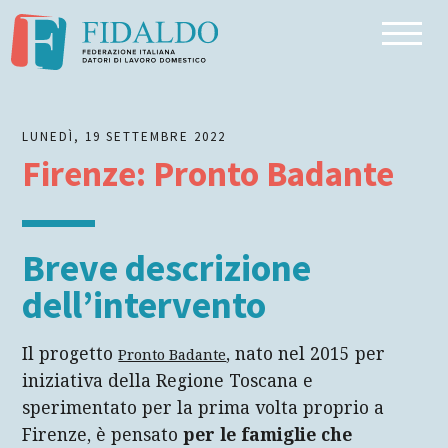
Inizio dell'articolo
Breve descrizione dell’intervento
Beneficiari
LUNEDÌ, 19 SETTEMBRE 2022
Come funziona
Firenze: Pronto Badante
Dove/come fare la domanda
Breve descrizione
dell’intervento
Il progetto
, nato nel 2015 per
Pronto Badante
iniziativa della Regione Toscana e
sperimentato per la prima volta proprio a
Firenze, è pensato
per le famiglie che