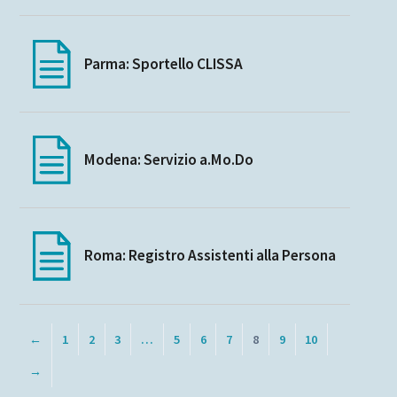
Parma: Sportello CLISSA
Modena: Servizio a.Mo.Do
Roma: Registro Assistenti alla Persona
←
1
2
3
…
5
6
7
8
9
10
→